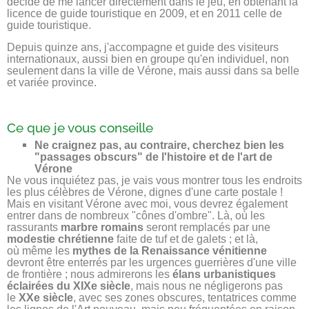
décidé de me lancer directement dans le jeu, en obtenant la
licence de guide touristique en 2009, et en 2011 celle de
guide touristique.
Depuis quinze ans, j'accompagne et guide des visiteurs
internationaux, aussi bien en groupe qu'en individuel, non
seulement dans la ville de Vérone, mais aussi dans sa belle
et variée province.
Ce que je vous conseille
Ne craignez pas, au contraire, cherchez bien les
"passages obscurs" de l'histoire et de l'art de
Vérone
Ne vous inquiétez pas, je vais vous montrer tous les endroits
les plus célèbres de Vérone, dignes d'une carte postale !
Mais en visitant Vérone avec moi, vous devrez également
entrer dans de nombreux "cônes d'ombre". Là, où les
rassurants
marbre romains
seront remplacés par une
modestie chrétienne
faite de tuf et de galets ; et là,
où même les
mythes de la Renaissance vénitienne
devront être enterrés par les urgences guerrières d'une ville
de frontière ; nous admirerons les
élans urbanistiques
éclairées du XIXe siècle
, mais nous ne négligerons pas
le
XXe siècle
, avec ses zones obscures, tentatrices comme