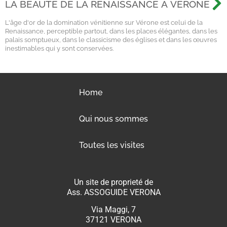
LA BEAUTÉ DE LA RENAISSANCE À VÉRONE
L'âge d'or de la domination vénitienne sur Vérone est celui de la
Renaissance, perceptible partout, dans les places élégantes, dans les
palais somptueux, dans le classicisme des églises et dans les œuvres
inestimables qui y sont conservées.
Home
Qui nous sommes
Toutes les visites
Un site de proprieté de
Ass. ASSOGUIDE VERONA
Via Maggi, 7
37121 VERONA