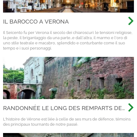
IL BAROCCO A VERONA
Il Seicento fu per Verona il secolo dei chiaroscuri: le tensioni religiose,
la peste, il brigantaggio da una parte...e dall'altra, il marmo e l'oro di
uno stile teatrale e macabro, splendido e conturbante come il suo
tempo e i suoi personaggi.
RANDONNÉE LE LONG DES REMPARTS DE
LA VILLE
L'histoire de Vérone est liée à celle de ses murs de défence, témoins
des principaux tournants de notre passé.