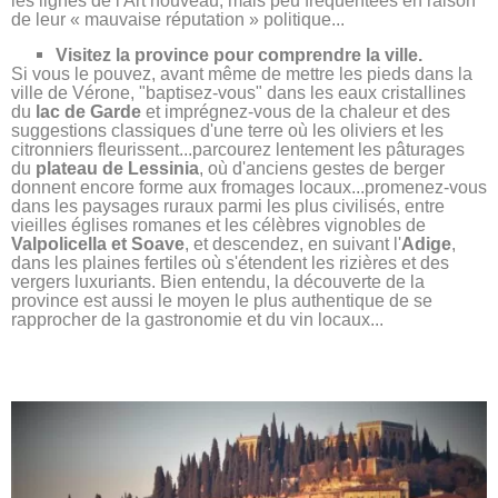
les lignes de l'Art nouveau, mais peu fréquentées en raison
de leur « mauvaise réputation » politique...
Visitez la province pour comprendre la ville.
Si vous le pouvez, avant même de mettre les pieds dans la
ville de Vérone, "baptisez-vous" dans les eaux cristallines
du
lac de Garde
et imprégnez-vous de la chaleur et des
suggestions classiques d'une terre où les oliviers et les
citronniers fleurissent...parcourez lentement les pâturages
du
plateau de Lessinia
, où d'anciens gestes de berger
donnent encore forme aux fromages locaux...promenez-vous
dans les paysages ruraux parmi les plus civilisés, entre
vieilles églises romanes et les célèbres vignobles de
Valpolicella et Soave
, et descendez, en suivant l'
Adige
,
dans les plaines fertiles où s'étendent les rizières et des
vergers luxuriants. Bien entendu, la découverte de la
province est aussi le moyen le plus authentique de se
rapprocher de la gastronomie et du vin locaux...