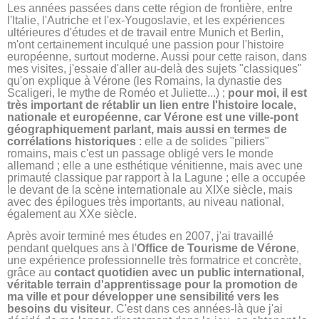
Les années passées dans cette région de frontière, entre
l'Italie, l'Autriche et l'ex-Yougoslavie, et les expériences
ultérieures d'études et de travail entre Munich et Berlin,
m'ont certainement inculqué une passion pour l'histoire
européenne, surtout moderne. Aussi pour cette raison, dans
mes visites, j'essaie d'aller au-delà des sujets "classiques"
qu'on explique à Vérone (les Romains, la dynastie des
Scaligeri, le mythe de Roméo et Juliette...) ;
pour moi, il est
très important de rétablir un lien entre l'histoire locale,
nationale et européenne, car Vérone est une ville-pont
géographiquement parlant, mais aussi en termes de
corrélations historiques
: elle a de solides "piliers"
romains, mais c'est un passage obligé vers le monde
allemand ; elle a une esthétique vénitienne, mais avec une
primauté classique par rapport à la Lagune ; elle a occupée
le devant de la scène internationale au XIXe siècle, mais
avec des épilogues très importants, au niveau national,
également au XXe siècle.
Après avoir terminé mes études en 2007, j'ai travaillé
pendant quelques ans à l'
Office de Tourisme de Vérone
,
une expérience professionnelle très formatrice et concrète,
grâce au
contact quotidien avec un public international,
véritable terrain d'apprentissage pour la promotion de
ma ville et pour développer une sensibilité vers les
besoins du visiteur
. C'est dans ces années-là que j'ai