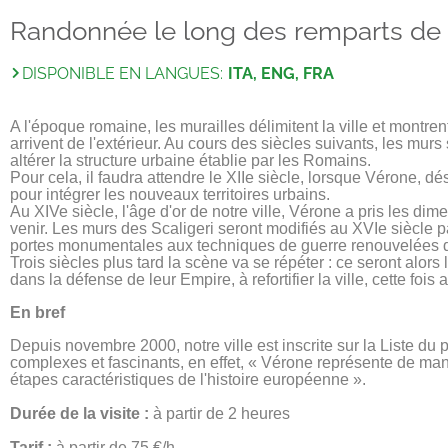
Randonnée le long des remparts de l
DISPONIBLE EN LANGUES:
ITA, ENG, FRA
A l'époque romaine, les murailles délimitent la ville et montr
arrivent de l'extérieur. Au cours des siècles suivants, les mur
altérer la structure urbaine établie par les Romains.

Pour cela, il faudra attendre le XIIe siècle, lorsque Vérone, 
pour intégrer les nouveaux territoires urbains.

Au XIVe siècle, l'âge d'or de notre ville, Vérone a pris les dime
venir. Les murs des Scaligeri seront modifiés au XVIe siècle pa
portes monumentales aux techniques de guerre renouvelées de
Trois siècles plus tard la scène va se répéter : ce seront alors
dans la défense de leur Empire, à refortifier la ville, cette foi
En bref
Depuis novembre 2000, notre ville est inscrite sur la Liste d
complexes et fascinants, en effet, « Vérone représente de maniè
étapes caractéristiques de l'histoire européenne ».

Durée de la visite :
 à partir de 2 heures

Tarif :
 à partir de 75 €/h