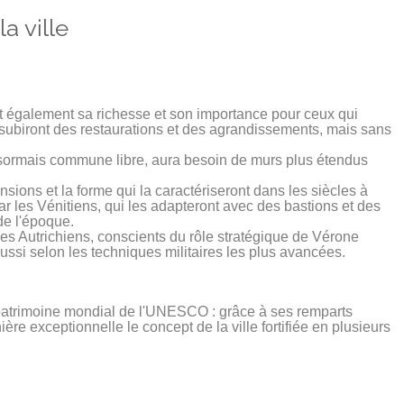
a ville
ent également sa richesse et son importance pour ceux qui 
s subiront des restaurations et des agrandissements, mais sans 
désormais commune libre, aura besoin de murs plus étendus 
nsions et la forme qui la caractériseront dans les siècles à 
r les Vénitiens, qui les adapteront avec des bastions et des 
 l'époque.

 les Autrichiens, conscients du rôle stratégique de Vérone 
s aussi selon les techniques militaires les plus avancées.
u patrimoine mondial de l'UNESCO : grâce à ses remparts 
re exceptionnelle le concept de la ville fortifiée en plusieurs 