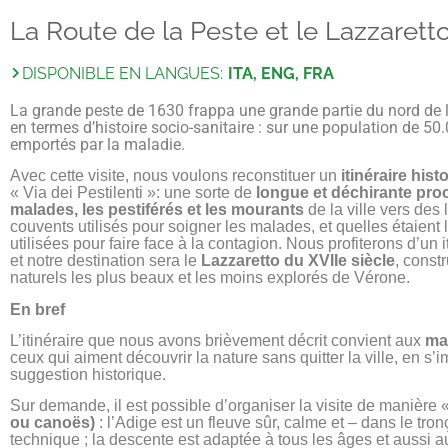
La Route de la Peste et le Lazzarett
DISPONIBLE EN LANGUES:
ITA, ENG, FRA
La grande peste de 1630 frappa une grande partie du nord de l’
en termes d’histoire socio-sanitaire : sur une population de 5
emportés par la maladie.
Avec cette visite, nous voulons reconstituer un
itinéraire his
« Via dei Pestilenti »: une sorte de
longue et déchirante proc
malades, les pestiférés et les mourants
de la ville vers des
couvents utilisés pour soigner les malades, et quelles étaient
utilisées pour faire face à la contagion. Nous profiterons d’un
et notre destination sera le
Lazzaretto du XVIIe siècle
, const
naturels les plus beaux et les moins explorés de Vérone.
En bref
L’itinéraire que nous avons brièvement décrit convient aux
ma
ceux qui aiment découvrir la nature sans quitter la ville, en
suggestion historique.
Sur demande, il est possible d’organiser la visite de manière «
ou canoës)
: l’Adige est un fleuve sûr, calme et – dans le tron
technique ; la descente est adaptée à tous les âges et aussi a