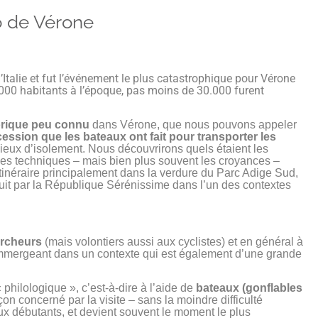
o de Vérone
Italie et fut l’événement le plus catastrophique pour Vérone
0.000 habitants à l’époque, pas moins de 30.000 furent
torique peu connu
dans Vérone, que nous pouvons appeler
ession que les bateaux ont fait pour transporter les
 lieux d’isolement. Nous découvrirons quels étaient les
 les techniques – mais bien plus souvent les croyances –
 itinéraire principalement dans la verdure du Parc Adige Sud,
ruit par la République Sérénissime dans l’un des contextes
rcheurs
(mais volontiers aussi aux cyclistes) et en général à
 s’immergeant dans un contexte qui est également d’une grande
 philologique », c’est-à-dire à l’aide de
bateaux (gonflables
çon concerné par la visite – sans la moindre difficulté
ux débutants, et devient souvent le moment le plus