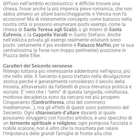
diffuso nell’ambito ecclesiastico: è difficile trovare una
chiesa, fosse anche la più impervia pieve romanica, che non
abbia almeno un altare baroccheggiante, e Verona non fa
eccezione! Ma di interamente concepito come barocco nella
nostra città si possono enumerare pochi esempi, come la
chiesa di
Santa Teresa agli Scalzi
, o gli interni di
Santa
Eufemia
, o la
Cappella Varalli
in Santo Stefano. Anche
nell’edilizia privata gli esempi realmente eclatanti sono
pochi: certamente il più evidente è
Palazzo Maffei
, per la sua
centralissima (e forse non troppo pertinente) posizione in
Piazza delle Erbe.
Caratteri del Seicento veronese
Ritengo tuttavia più interessante addentrarsi nell’epoca, più
che nello stile. Il Seicento è poco trattato nella divulgazione
storica perché è generalmente considerato il secolo della
miseria, attraversato da fatterelli di poca rilevanza politica e
sociale. E’ vero che i “semi” di questa languida, voluttuosa,
morbosa decadenza sono da cercarsi nel più prospero
Cinquecento (
Controriforma
, crisi del commerci
mediterranei…), ma gli effetti di questi sono patrimonio del
Seicento. Ogni
chiaroscuro d’altare
davanti al quale
possiamo struggerci con l’occhio artistico, è uno specchio di
un
tormento spirituale e religioso
; ogni pomposa facciata o
nobile scalone, non è altro che la maschera per celare
l’impotenza delle grandi famiglie di fronte alla crisi