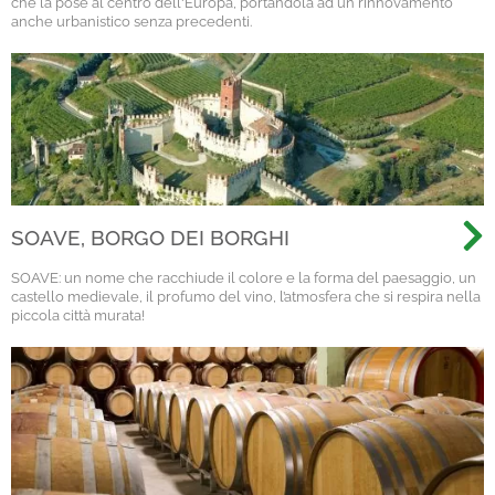
che la pose al centro dell'Europa, portandola ad un rinnovamento
anche urbanistico senza precedenti.
SOAVE, BORGO DEI BORGHI
SOAVE: un nome che racchiude il colore e la forma del paesaggio, un
castello medievale, il profumo del vino, l’atmosfera che si respira nella
piccola città murata!