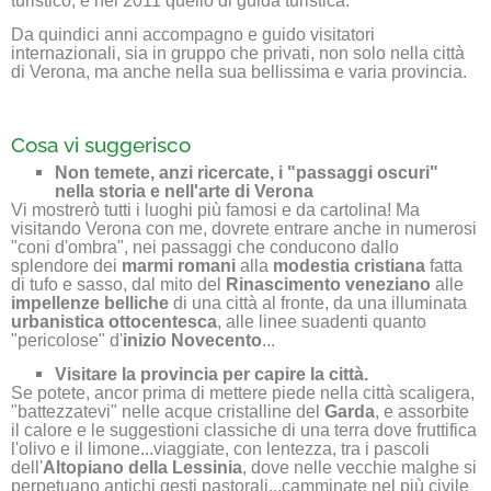
turistico, e nel 2011 quello di guida turistica.
Da quindici anni accompagno e guido visitatori
internazionali, sia in gruppo che privati, non solo nella città
di Verona, ma anche nella sua bellissima e varia provincia.
Cosa vi suggerisco
Non temete, anzi ricercate, i "passaggi oscuri"
nella storia e nell'arte di Verona
Vi mostrerò tutti i luoghi più famosi e da cartolina! Ma
visitando Verona con me, dovrete entrare anche in numerosi
"coni d'ombra", nei passaggi che conducono dallo
splendore dei
marmi romani
alla
modestia cristiana
fatta
di tufo e sasso, dal mito del
Rinascimento veneziano
alle
impellenze belliche
di una città al fronte, da una illuminata
urbanistica ottocentesca
, alle linee suadenti quanto
"pericolose" d'
inizio Novecento
...
Visitare la provincia per capire la città.
Se potete, ancor prima di mettere piede nella città scaligera,
"battezzatevi" nelle acque cristalline del
Garda
, e assorbite
il calore e le suggestioni classiche di una terra dove fruttifica
l'olivo e il limone...viaggiate, con lentezza, tra i pascoli
dell'
Altopiano della Lessinia
, dove nelle vecchie malghe si
perpetuano antichi gesti pastorali...camminate nel più civile