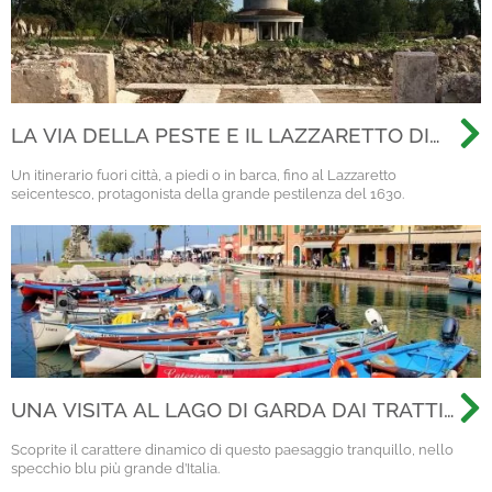
LA VIA DELLA PESTE E IL LAZZARETTO DI
VERONA
Un itinerario fuori città, a piedi o in barca, fino al Lazzaretto
seicentesco, protagonista della grande pestilenza del 1630.
UNA VISITA AL LAGO DI GARDA DAI TRATTI
SPECIALI
Scoprite il carattere dinamico di questo paesaggio tranquillo, nello
specchio blu più grande d’Italia.