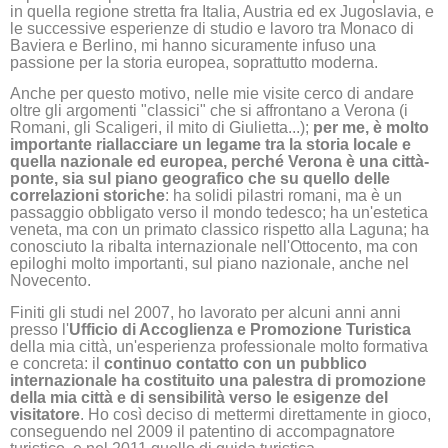
in quella regione stretta fra Italia, Austria ed ex Jugoslavia, e
le successive esperienze di studio e lavoro tra Monaco di
Baviera e Berlino, mi hanno sicuramente infuso una
passione per la storia europea, soprattutto moderna.
Anche per questo motivo, nelle mie visite cerco di andare
oltre gli argomenti "classici" che si affrontano a Verona (i
Romani, gli Scaligeri, il mito di Giulietta...);
per me, è molto
importante riallacciare
un legame tra la storia locale e
quella nazionale ed europea, perché Verona è una città-
ponte, sia sul piano geografico che su quello delle
correlazioni storiche
: ha solidi pilastri romani, ma è un
passaggio obbligato verso il mondo tedesco; ha un'estetica
veneta, ma con un primato classico rispetto alla Laguna; ha
conosciuto la ribalta internazionale nell'Ottocento, ma con
epiloghi molto importanti, sul piano nazionale, anche nel
Novecento.
Finiti gli studi nel 2007, ho lavorato per alcuni anni anni
presso l'
Ufficio di Accoglienza e Promozione Turistica
della mia città, un'esperienza professionale molto formativa
e concreta: il
continuo contatto con un pubblico
internazionale ha costituito una palestra di promozione
della mia città e di sensibilità verso le esigenze del
visitatore
. Ho così deciso di mettermi direttamente in gioco,
conseguendo nel 2009 il patentino di accompagnatore