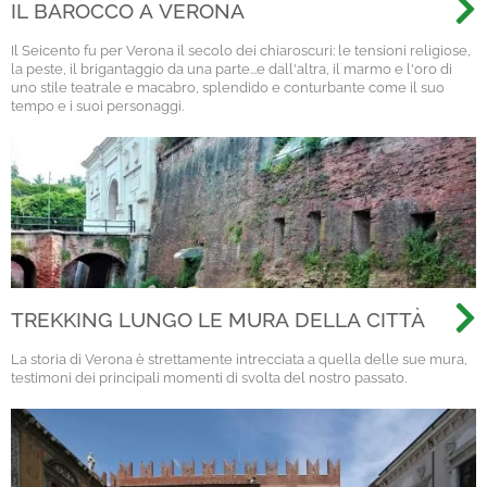
IL BAROCCO A VERONA
Il Seicento fu per Verona il secolo dei chiaroscuri: le tensioni religiose,
la peste, il brigantaggio da una parte...e dall'altra, il marmo e l'oro di
uno stile teatrale e macabro, splendido e conturbante come il suo
tempo e i suoi personaggi.
TREKKING LUNGO LE MURA DELLA CITTÀ
La storia di Verona è strettamente intrecciata a quella delle sue mura,
testimoni dei principali momenti di svolta del nostro passato.