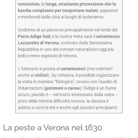
conosciuto
, la
lunga, straziante processione che le
barche compivano per trasportare malati
, appestati
e moribondi dalla città ai luoghi di isolamento.
Godremo di un percorso principalmente nel verde del
Parco Adige Sud
, e la nostra meta sarà il
seicentesco
Lazzaretto
di Verona
, costruito dalla Serenissima
Repubblica in uno dei contesti naturalistici oggi più
belli e meno esplorati di Verona.
L’itinerario si presta ai
camminatori
(ma volentieri
anche ai
ciclisti
). Su richiesta, è possibile organizzare
la visita in maniera “filologica”, ovvero con l’ausilio di
imbarcazioni (
gommoni o canoe
): l’Adige è un fiume
sicuro, placido e – nel tratto interessato dalla visita –
privo della minima difficoltà tecnica: la discesa è
adatta a tutte le età e anche agli assoluti principianti.
La peste a Verona nel 1630