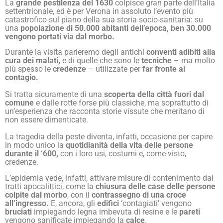
La
grande pestilenza del 1630
colpisce gran parte dell’Italia
settentrionale, ed è per Verona in assoluto l’evento più
catastrofico sul piano della sua storia socio-sanitaria: su
una
popolazione di 50.000 abitanti dell’epoca, ben 30.000
vengono portati via dal morbo.
Durante la visita parleremo degli antichi
conventi adibiti alla
cura dei malati,
e di quelle che sono le
tecniche
– ma molto
più spesso le
credenze
– utilizzate per
far fronte al
contagio.
Si tratta sicuramente di una
scoperta della città fuori dal
comune
e dalle rotte forse più classiche, ma soprattutto di
un’esperienza che racconta storie vissute che meritano di
non essere dimenticate.
La tragedia della peste diventa, infatti, occasione per capire
in modo unico la
quotidianità della vita delle persone
durante il ‘600,
con i loro usi, costumi e, come visto,
credenze.
L’epidemia vede, infatti, attivare misure di contenimento dai
tratti apocalittici, come la
chiusura delle case delle persone
colpite dal morbo
, con il
contrassegno di una croce
all’ingresso.
E, ancora, gli
edifici
‘contagiati’ vengono
bruciati
impiegando legna imbevuta di resine e le
pareti
vengono sanificate impiegando la
calce
.