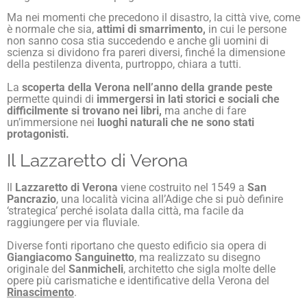
Ma nei momenti che precedono il disastro, la città vive, come
è normale che sia,
attimi di smarrimento,
in cui le persone
non sanno cosa stia succedendo e anche gli uomini di
scienza si dividono fra pareri diversi, finché la dimensione
della pestilenza diventa, purtroppo, chiara a tutti.
La
scoperta della Verona nell’anno della grande peste
permette quindi di
immergersi in lati storici e sociali che
difficilmente si trovano nei libri,
ma anche di fare
un’immersione nei
luoghi naturali che ne sono stati
protagonisti.
Il Lazzaretto di Verona
Il
Lazzaretto di Verona
viene costruito nel 1549 a
San
Pancrazio
, una località vicina all’Adige che si può definire
‘strategica’ perché isolata dalla città, ma facile da
raggiungere per via fluviale.
Diverse fonti riportano che questo edificio sia opera di
Giangiacomo Sanguinetto
, ma realizzato su disegno
originale del
Sanmicheli
, architetto che sigla molte delle
opere più carismatiche e identificative della Verona del
Rinascimento
.