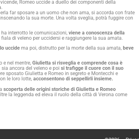
 vicende, Romeo uccide a duello dei componenti della
a.
volerla far sposare a un uomo che non ama, si accorda con frate
 inscenando la sua morte. Una volta sveglia, potrà fuggire con
 ha interrotto le comunicazioni,
viene a conoscenza della
 fiala di veleno per uccidersi e raggiungere la sua amata.
lo uccide
ma poi, distrutto per la morte della sua amata,
beve
o e nel mentre,
Giulietta si risveglia e comprende cosa è
 sia ancora del veleno e poi
si trafigge il cuore con il suo
vere sposato Giulietta e Romeo in segreto e Montecchi e
n le loro lotte,
acconsentono di seppellirli insieme.
la
scoperta delle origini storiche di Giulietta e Romeo
tre la leggenda ed eleva il ruolo della città di Verona come