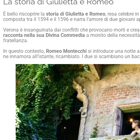
La storia di Giulietta e Romeo
È bello riscoprire la
storia di Giulietta e Romeo
, resa celebre i
composta tra il 1594 e il 1596 e narra l’amore di due giovani ap
Verona è insanguinata dai conflitti che provocano morti e creano
racconta nella sua Divina Commedia
a monito della necessità 
fratellanza.
In questo contesto,
Romeo Montecchi
si introduce una notte 
ne innamora all’istante, ricambiato. I due si scambiano un bacio