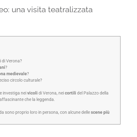
o: una visita teatralizzata
ti di Verona?
ani
?
rona medievale
?
eciso circolo culturale?
e investiga nei
vicoli
di Verona, nei
cortili
del Palazzo della
ù affascinante che la leggenda.
ada sono proprio loro in persona, con alcune delle
scene più