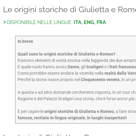
Le origini storiche di Giulietta e Rome
DISPONIBILE NELLE LINGUE:
ITA, ENG, FRA
In breve
Quali sono le origini storiche di Giulietta e Romeo?
Esistono elementi di verità storica nella leggenda dei due aman
E quale ruolo hanno avuto
Dante
, gli
Scaligeri
e i
frati francesc
Come potrebbe essere andata la vicenda nella
realtà della Ve
Perché la storia nasce proprio nel
Cinquecento veneto,
in un pr
A queste e ad altre domande cercheremo risposta, in un tour ch
Ragione e dei Palazzi Scaligeri una storia, che è forse ancor pi
E per capire le
origini storiche di Giulietta e Romeo
, a fare str
famose, recitate in lingua originale, in luoghi inaspettati!