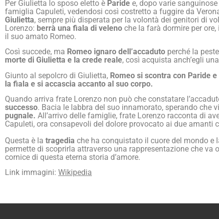
Per Giulietta lo sposo eletto è
Paride
e, dopo varie sanguinose
famiglia Capuleti, vedendosi così costretto a fuggire da Veron
Giulietta
, sempre più disperata per la volontà dei genitori di 
Lorenzo:
berrà una fiala di veleno
che la farà dormire per ore,
il suo amato Romeo.
Così succede, ma
Romeo ignaro dell’accaduto
perché la peste
morte di Giulietta e la crede reale
, così acquista anch’egli una
Giunto al sepolcro di Giulietta,
Romeo si scontra con Paride e 
la fiala e si accascia accanto al suo corpo.
Quando arriva frate Lorenzo non può che constatare l’accadut
successo
. Bacia le labbra del suo innamorato, sperando che vi
pugnale.
All’arrivo delle famiglie, frate Lorenzo racconta di a
Capuleti, ora consapevoli del dolore provocato ai due amanti co
Questa è la
tragedia
che ha conquistato il cuore del mondo e 
permette di scoprirla attraverso una rappresentazione che va ol
cornice di questa eterna storia d’amore.
Link immagini:
Wikipedia