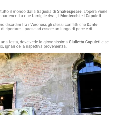
n tutto il mondo dalla tragedia di
Shakespeare
. L’opera viene
partenenti a due famiglie rivali, i
Montecchi
e i
Capuleti
.
 disordini fra i Veronesi, gli stessi conflitti che
Dante
di riportare il paese ad essere un luogo di pace e di
a una festa, dove vede la giovanissima
Giulietta Capuleti
e se
, ignari della rispettiva provenienza.