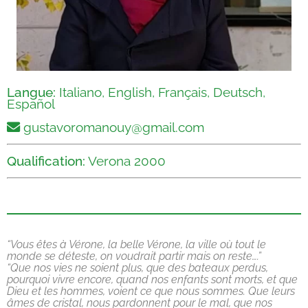
Langue:
Italiano, English, Français, Deutsch,
Español
gustavoromanouy@gmail.com
Qualification:
Verona 2000
“Vous êtes à Vérone, la belle Vérone, la ville où tout le
monde se déteste, on voudrait partir mais on reste….”
“Que nos vies ne soient plus, que des bateaux perdus,
pourquoi vivre encore, quand nos enfants sont morts, et que
Dieu et les hommes, voient ce que nous sommes. Que leurs
âmes de cristal, nous pardonnent pour le mal, que nos