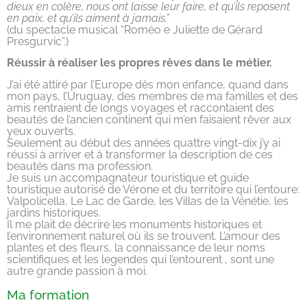
dieux en colère, nous ont laisse leur faire, et qu’ils reposent
en paix, et qu’ils aiment à jamais.”
(du spectacle musical “Roméo e Juliette de Gérard
Presgurvic”.)
Réussir à réaliser les propres rêves dans le métier.
J’ai été attiré par l’Europe dès mon enfance, quand dans
mon pays, l’Uruguay, des membres de ma familles et des
amis rentraient de longs voyages et raccontaient des
beautés de l’ancien continent qui m’en faisaient rêver aux
yeux ouverts.
Seulement au début des années quattre vingt-dix j’y ai
réussi à arriver et à transformer la description de ces
beautés dans ma profession.
Je suis un accompagnateur touristique et guide
touristique autorisé de Vérone et du territoire qui l’entoure:
Valpolicella, Le Lac de Garde, les Villas de la Vénétie, les
jardins historiques.
Il me plait de décrire les monuments historiques et
l’environnement naturel où ils se trouvent. L’amour des
plantes et des fleurs, la connaissance de leur noms
scientifiques et les legendes qui l’entourent , sont une
autre grande passion à moi.
Ma formation