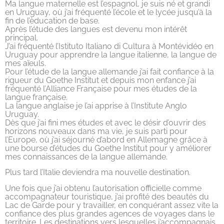
Ma langue maternelle est l’espagnol, je suis né et grandi
en Uruguay, où j’ai fréquenté l’école et le lycée jusqu’à la
fin de l’èducation de base.
Après l’étude des langues est devenu mon intérêt
principal.
J’ai fréquenté l’Istituto Italiano di Cultura à Montévidéo en
Uruguay pour apprendre la langue italienne, la langue de
mes aïeuls.
Pour l’étude de la langue allemande j’ai fait confiance à la
rigueur du Goethe Institut et depuis mon enfance j’ai
fréquenté l’Alliance Française pour mes études de la
langue française.
La langue anglaise je l’ai apprise à l’Institute Anglo
Uruguay.
Dès que j’ai fini mes études et avec le désir d’ouvrir des
horizons nouveaux dans ma vie, je suis parti pour
l’Europe, où j’ai séjourné d’abord en Allemagne grâce à
une bourse d’études du Goethe Institut pour y améliorer
mes connaissances de la langue allemande.
Plus tard l’Italie deviendra ma nouvelle destination.
Une fois que j’ai obtenu l’autorisation officielle comme
accompagnateur touristique, j’ai profité des beautés du
Lac de Garde pour y travailler, en conquérant assez vite la
confiance des plus grandes agences de voyages dans le
territoire. Les destinations vers lesquelles j’accompagnais