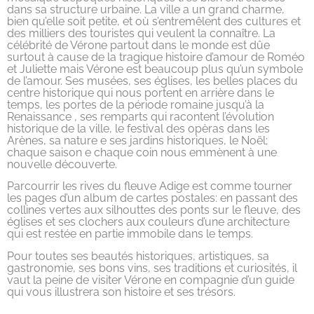
dans sa structure urbaine. La ville a un grand charme,
bien qu’elle soit petite, et où s’entremêlent des cultures et
des milliers des touristes qui veulent la connaître. La
célébrité de Vérone partout dans le monde est dûe
surtout à cause de la tragique histoire d’amour de Roméo
et Juliette mais Vérone est beaucoup plus qu’un symbole
de l’amour. Ses musées, ses églises, les belles places du
centre historique qui nous portent en arrière dans le
temps, les portes de la période romaine jusqu’à la
Renaissance , ses remparts qui racontent l’évolution
historique de la ville, le festival des opèras dans les
Arènes, sa nature e ses jardins historiques, le Noël;
chaque saison e chaque coin nous emmènent à une
nouvelle découverte.
Parcourrir les rives du fleuve Adige est comme tourner
les pages d’un album de cartes postales: en passant des
collines vertes aux silhouttes des ponts sur le fleuve, des
églises et ses clochers aux couleurs d’une architecture
qui est restée en partie immobile dans le temps.
Pour toutes ses beautés historiques, artistiques, sa
gastronomie, ses bons vins, ses traditions et curiosités, il
vaut la peine de visiter Vérone en compagnie d’un guide
qui vous illustrera son histoire et ses trésors.