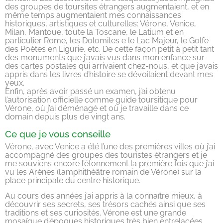
des groupes de toursites étrangers augmentaient, et en
même temps augmentaient mes connaissances
historiques, artistiques et culturelles: Vérone, Venice,
Milan, Mantoue, toute la Toscane, le Latium et en
particulier Rome, les Dolomites e le Lac Majeur, le Golfe
des Poètes en Ligurie, etc. De cette façon petit à petit tant
des monuments que j’avais vus dans mon enfance sur
des cartes postales qui arrivaient chez-nous, et que j’avais
appris dans les livres d’histoire se dévoilaient devant mes
yeux.
Enfin, après avoir passé un examen, j’ai obtenu
l’autorisation officielle comme guide toursitique pour
Vérone, où j’ai déménagé et où je travaille dans ce
domain depuis plus de vingt ans.
Ce que je vous conseille
Vérone, avec Venice a été l’une des premières villes où j’ai
accompagné des groupes des touristes étrangers et je
me souviens encore l’étonnement la première fois que j’ai
vu les Arènes (l’amphithéâtre romain de Vérone) sur la
place principale du centre historique.
Au cours des années j’ai appris à la connaïtre mieux, à
découvrir ses secrets, ses trésors cachés ainsi que ses
traditions et ses curiosités. Vérone est une grande
mosaïque d’époques historiques très bien entrelacées