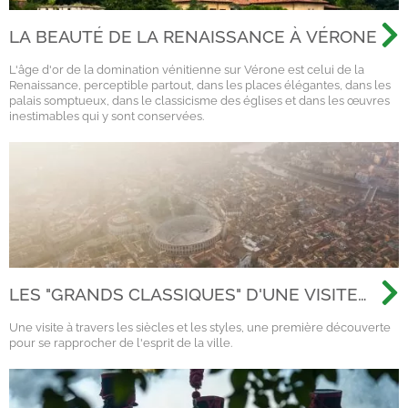
LA BEAUTÉ DE LA RENAISSANCE À VÉRONE
L'âge d'or de la domination vénitienne sur Vérone est celui de la
Renaissance, perceptible partout, dans les places élégantes, dans les
palais somptueux, dans le classicisme des églises et dans les œuvres
inestimables qui y sont conservées.
LES "GRANDS CLASSIQUES" D'UNE VISITE
GÉNÉRALE À VÉRONE
Une visite à travers les siècles et les styles, une première découverte
pour se rapprocher de l'esprit de la ville.