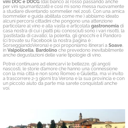
vini DOC e DOCG
(dal bianco al rosso passando anche
per vini spumantizzati) e così mi sono messa nuovamente
a studiare diventando sommelier nel 2016. Con una amica
(sommelier e guida abilitata come me ) abbiamo ideato
alcuni percorsi cittadini che pongono una attenzione
particolare al vino e alla vasta e articolata
gastronomia
di
casa nostra di cui i piatti più conosciuti sono i vari risotti, la
‘pastistada di cavallo’, la polenta, gli gnocchi e il Pandoro
(ci trovate su Facebook la nostra pagina è :
SorseggiandoVerona) e poi proponiamo itinerari a
Soave
,
in
Valpolicella
,
Bardolino
che prevedono inevitabilmente
anche degustazioni delle varie tipologie di vino.
Potrei continuare ad elencarvi le bellezze, gli angoli
nascosti, le storie d’amore che hanno una connessione
con la mia città e non sono Romeo e Giulietta, ma vi invito
a trascorrere 2-3 giorni tra Verona e la sua provincia e con
un piccolo aiuto da parte mia sarete conquistati anche
voi.