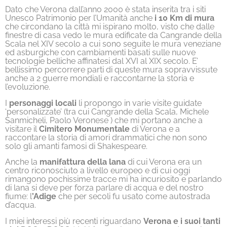
Dato che Verona dall’anno 2000 è stata inserita tra i siti
Unesco Patrimonio per l’Umanità anche
i 10 Km di mura
che circondano la città mi ispirano molto, visto che dalle
finestre di casa vedo le mura edificate da Cangrande della
Scala nel XIV secolo a cui sono seguite le mura veneziane
ed asburgiche con cambiamenti basati sulle nuove
tecnologie belliche affinatesi dal XVI al XIX secolo. E’
bellissimo percorrere parti di queste mura sopravvissute
anche a 2 guerre mondiali e raccontarne la storia e
l’evoluzione.
I
personaggi locali
li propongo in varie visite guidate
‘personalizzate’ (tra cui Cangrande della Scala, Michele
Sanmicheli, Paolo Veronese ) che mi portano anche a
visitare il
Cimitero Monumentale
di Verona e a
raccontare la storia di amori drammatici che non sono
solo gli amanti famosi di Shakespeare.
Anche la
manifattura della lana
di cui Verona era un
centro riconosciuto a livello europeo e di cui oggi
rimangono pochissime tracce mi ha incuriosito e parlando
di lana si deve per forza parlare di acqua e del nostro
fiume: l
’Adige
che per secoli fu usato come autostrada
d’acqua.
I miei interessi più recenti riguardano
Verona e i suoi tanti