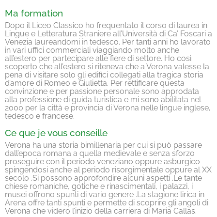
Ma formation
Dopo il Liceo Classico ho frequentato il corso di laurea in
Lingue e Letteratura Straniere all’Università di Ca’ Foscari a
Venezia laureandomi in tedesco. Per tanti anni ho lavorato
in vari uffici commerciali viaggiando molto anche
all’estero per partecipare alle fiere di settore. Ho così
scoperto che all’estero si riteneva che a Verona valesse la
pena di visitare solo gli edifici collegati alla tragica storia
d’amore di Romeo e Giulietta. Per rettificare questa
convinzione e per passione personale sono approdata
alla professione di guida turistica e mi sono abilitata nel
2000 per la città e provincia di Verona nelle lingue inglese,
tedesco e francese.
Ce que je vous conseille
Verona ha una storia bimillenaria per cui si può passare
dall’epoca romana a quella medievale e senza sforzo
proseguire con il periodo veneziano oppure asburgico
spingendosi anche al periodo risorgimentale oppure al XX
secolo .Si possono approfondire alcuni aspetti .Le tante
chiese romaniche, gotiche e rinascimentali, i palazzi, i
musei offrono spunti di vario genere .La stagione lirica in
Arena offre tanti spunti e permette di scoprire gli angoli di
Verona che videro l’inizio della carriera di Maria Callas.