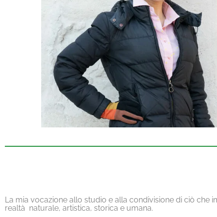
La mia vocazione allo studio e alla condivisione di ciò che
realtà
naturale, artistica, storica e umana.