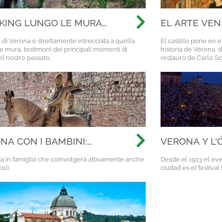
KING LUNGO LE MURA
EL ARTE VEN
A CITTÀ
DE LA CIUDA
a di Verona è strettamente intrecciata a quella
El castillo pone en 
e mura, testimoni dei principali momenti di
historia de Verona, d
el nostro passato.
restauro de Carlo Sc
NA CON I BAMBINI:
VERONA Y L'
INERARIO PERFETTO!
ta in famiglia che coinvolgerà attivamente anche
Desde el 1913 el eve
coli.
ciudad es el festival