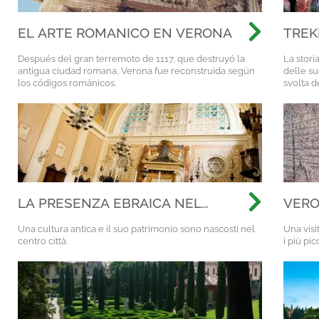
EL ARTE ROMANICO EN VERONA
TREK
DELL
Después del gran terremoto de 1117, que destruyó la
La stori
antigua ciudad romana, Verona fue reconstruida según
delle su
los códigos románicos.
svolta d
LA PRESENZA EBRAICA NEL
VERO
CUORE DI VERONA
L'IT
Una cultura antica e il suo patrimonio sono nascosti nel
Una visi
centro città.
i più pic