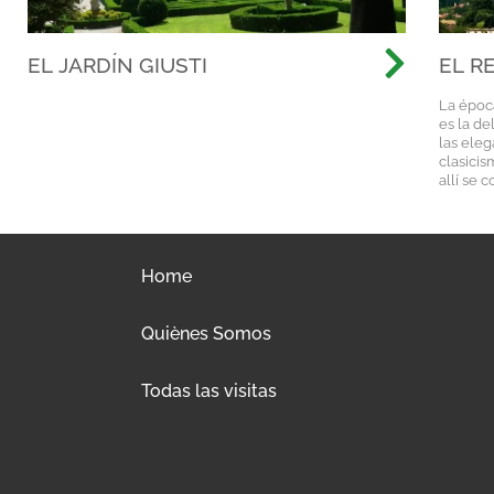
EL JARDÍN GIUSTI
EL R
TODA
La époc
es la de
las eleg
clasicis
allí se 
Home
Quiènes Somos
Todas las visitas