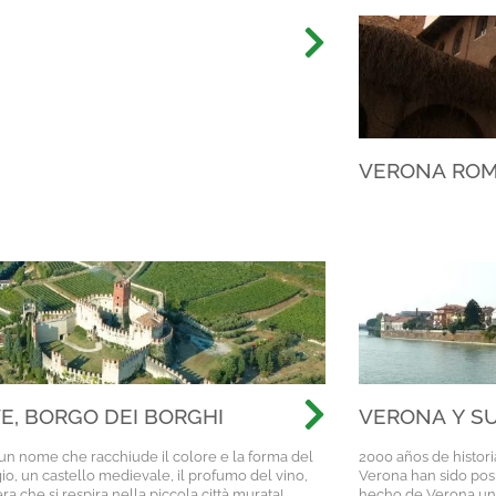
ANTIGUA
VERONA ROM
PASOS DE LA
MÁS FAMOSA
TIEMPOS
E, BORGO DEI BORGHI
VERONA Y SU
un nome che racchiude il colore e la forma del
2000 años de histor
o, un castello medievale, il profumo del vino,
Verona han sido posib
era che si respira nella piccola città murata!
hecho de Verona una 