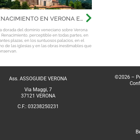
ENACIMIENTO EN VERONA EN
 SU BELLEZA
a dorada del dominio veneciano sobre Verona
l Renacimiento, perceptible en todas partes, en
antes plazas, en los suntuosos palacios, en el
mo de las iglesias y en las obras inestimables que
conservan.
©2026 –
P
Ass. ASSOGUIDE VERONA
Conf
Via Maggi, 7
37121 VERONA
C.F.: 03238250231
B