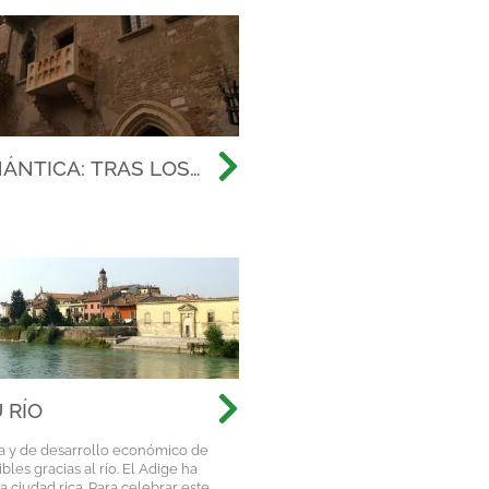
ÁNTICA: TRAS LOS
 HISTORIA DE AMOR
 DE TODOS LOS
 RÍO
ia y de desarrollo económico de
les gracias al río. El Adige ha
ciudad rica. Para celebrar este