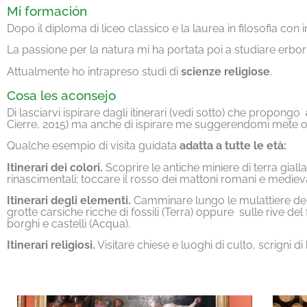
Mi formación
Dopo il diploma di liceo classico e la laurea in filosofia co
La passione per la natura mi ha portata poi a studiare erbori
Attualmente ho intrapreso studi di
scienze religiose
.
Cosa les aconsejo
Di lasciarvi ispirare dagli itinerari (vedi sotto) che propongo
Cierre, 2015) ma anche di ispirare me suggerendomi mete o p
Qualche esempio di visita guidata
adatta a tutte le età:
Itinerari dei colori.
Scoprire le antiche miniere di terra gialla 
rinascimentali; toccare il rosso dei mattoni romani e medievali
Itinerari degli elementi.
Camminare lungo le mulattiere dei 
grotte carsiche ricche di fossili (Terra) oppure
sulle rive del
borghi e castelli (Acqua).
Itinerari religiosi.
Visitare chiese e luoghi di culto, scrigni di