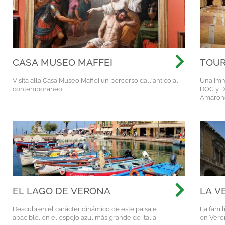
CASA MUSEO MAFFEI
TOUR
Visita alla Casa Museo Maffei un percorso dall'antico al
Una imm
contemporaneo.
DOC y D
Amaron
EL LAGO DE VERONA
LA V
DE L
Descubren el carácter dinámico de este paisaje
La famil
apacible, en el espejo azul más grande de Italia
en Vero