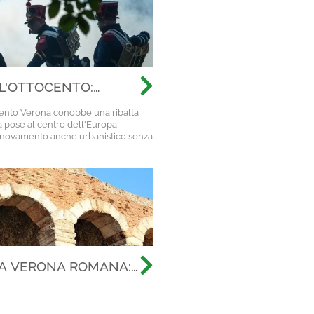
L'OTTOCENTO:
'AUSTRIA E IL
cento Verona conobbe una ribalta
TO
a pose al centro dell'Europa,
nnovamento anche urbanistico senza
LA VERONA ROMANA:
 LA ARENA, AL
ENTO DE LA CIUDAD