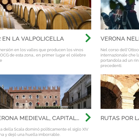
 EN LA VALPOLICELLA
VERONA NEL
NAPOLEONE, L
ersión en los valles que producen los vinos
Nel corso dell'Otto
RISORGIMEN
OCG de esta zona,, en primer lugar el célebre
internazionale che l
e
portandola ad un ri
precedenti.
ERONA MEDIEVAL, CAPITAL
RUTAS POR 
OS SCALIGERI
MÁS ALLÁ DE
ia della Scala dominó políticamente el siglo XIV
DESCUBRIMI
na y dejó una huella imborrable.