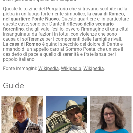
Queste le terzine del Purgatorio che si trovano scolpite nella
pietra in un luogo fortemente simbolico,
la casa di Romeo,
nel quartiere Ponte Nuovo.
Questo quartiere e, in particolare
queste case, sono per Dante il
riflesso dello scenario
fiorentino
, che gli vale l’esilio, ovvero l’immagine di una città
insanguinata da fazioni in lotta, con violenze che sono
causa di sofferenze per i componenti delle famiglie rivali.
La
casa di Romeo
è quindi specchio del dolore di Dante e
rimando di un appello caro al Sommo Poeta, che unisce il
desiderio di pace a quello di serenità e fratellanza per il
popolo italiano.
Fonte immagini:
Wikipedia
,
Wikipedia
,
Wikipedia
.
Guide