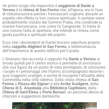
Un primo luogo che rispecchia il
soggiorno di Dante a
Verona
è la
chiesa di San Fermo
che, all’epoca, era in fase
di ristrutturazione perché i francescani vogliono donarle un
aspetto che rifletta la loro visione spirituale. Il cantiere viene
probabilmente visitato dal Sommo Poeta, che condivide la
visione francescana, così come fa Cangrande. Si tratta di
una visione fatta di apertura, che intende la chiesa come
guida pacifica e spirituale del popolo.
Ecco che i discendenti di Dante trovano sepoltura proprio
nella
cappella Alighieri in San Fermo
, a testimonianza
dell’importanza di questo edificio per il poeta.
L’itinerario che racconta il rapporto fra
Dante e Verona
si
snoda quindi per il centro storico e permette di avvicinarsi
alla sua figura da un punto di vista privilegiato, di conoscere
i luoghi e i personaggi che l’hanno accompagnato durante i
suoi soggiorni scaligeri, e anche di riscoprire l’attualità della
Commedia nella città odierna. Dalla citata chiesa di
San
Fermo
a
Piazza dei Signor
i e alle
Arche Scaligere
, dalla
Chiesa di S. Anastasia
alla
Biblioteca Capitolare,
dalla
Chiesa di Sant’Elena
a
Porta Borsari
: un percorso denso di
citazioni e suggestioni dantesche.