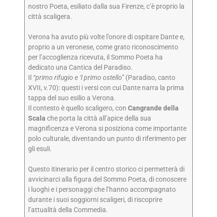
nostro Poeta, esiliato dalla sua Firenze, c’è proprio la
città scaligera.
Verona ha avuto più volte l’onore di ospitare Dante e,
proprio a un veronese, come grato riconoscimento
per l’accoglienza ricevuta, il Sommo Poeta ha
dedicato una Cantica del Paradiso.
Il
“primo rifugio e ‘l primo ostello”
(Paradiso, canto
XVII, v.70): questi i versi con cui Dante narra la prima
tappa del suo esilio a Verona.
Il contesto è quello scaligero, con
Cangrande della
Scala
che porta la città all’apice della sua
magnificenza e Verona si posiziona come importante
polo culturale, diventando un punto di riferimento per
gli esuli.
Questo itinerario per il centro storico ci permetterà di
avvicinarci alla figura del Sommo Poeta, di conoscere
i luoghi e i personaggi che l’hanno accompagnato
durante i suoi soggiorni scaligeri, di riscoprire
l’attualità della Commedia.