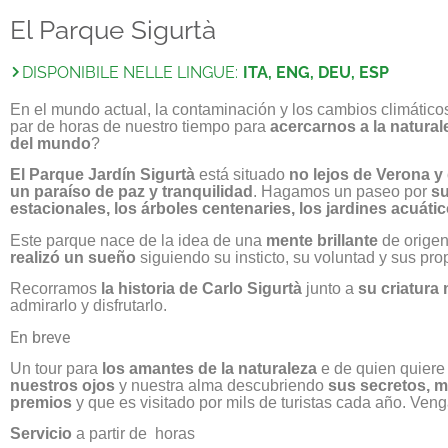
El Parque Sigurtà
DISPONIBILE NELLE LINGUE:
ITA, ENG, DEU, ESP
En el mundo actual, la contaminación y los cambios climáti
par de horas de nuestro tiempo para
acercarnos a la natura
del mundo
?
El Parque Jardín Sigurtà
está situado
no lejos de Verona y
un paraíso de paz y tranquilidad
.
Hagamos un paseo por
su
estacionales, los árboles centenaries, los jardines acuático
Este parque nace de la idea de una
mente brillante
de origen
realizó un sueño
siguiendo su insticto, su voluntad y sus pro
Recorramos
la historia de Carlo Sigurtà
junto a
su criatura
admirarlo y disfrutarlo.
En breve
Un tour para
los amantes de la naturaleza
e de quien quiere 
nuestros ojos
y nuestra alma descubriendo
sus secretos, m
premios
y que es visitado por mils de turistas cada año. Veng
Servicio
a partir de horas