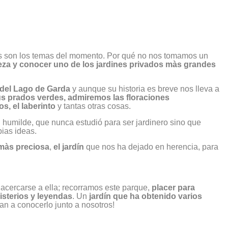
cos son los temas del momento. Por qué no nos tomamos un
leza y conocer uno de los jardines privados màs grandes
 del Lago de Garda
y aunque su historia es breve nos lleva a
s prados verdes, admiremos las floraciones
s, el laberinto
y tantas otras cosas.
 humilde, que nunca estudió para ser jardinero sino que
pias ideas.
 màs preciosa
,
el jardín
que nos ha dejado en herencia, para
acercarse a ella; recorramos este parque,
placer para
isterios y leyendas
. Un
jardín que ha obtenido varios
an a conocerlo junto a nosotros!