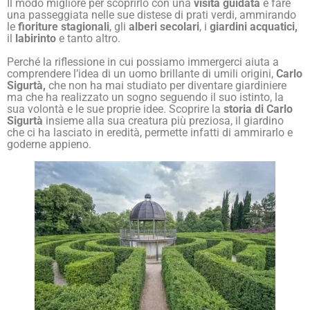
Il modo migliore per scoprirlo con una
visita guidata
è fare
una passeggiata nelle sue distese di prati verdi, ammirando
le
fioriture stagionali
, gli
alberi secolari
, i
giardini acquatici,
il
labirinto
e tanto altro.
Perché la riflessione in cui possiamo immergerci aiuta a
comprendere l’idea di un uomo brillante di umili origini,
Carlo
Sigurtà,
che non ha mai studiato per diventare giardiniere
ma che ha realizzato un sogno seguendo il suo istinto, la
sua volontà e le sue proprie idee. Scoprire la
storia di Carlo
Sigurtà
insieme alla sua creatura più preziosa, il giardino
che ci ha lasciato in eredità, permette infatti di ammirarlo e
goderne appieno.