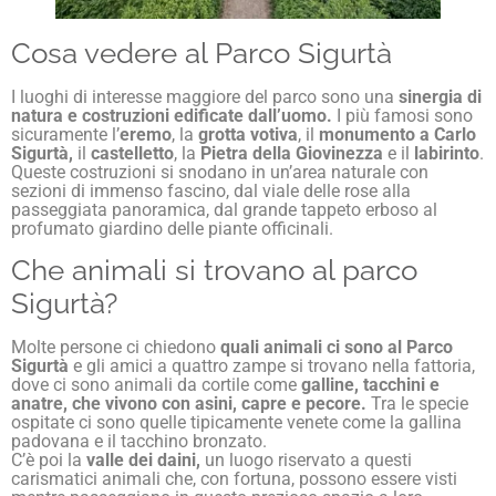
Cosa vedere al Parco Sigurtà
I luoghi di interesse maggiore del parco sono una
sinergia di
natura e costruzioni edificate dall’uomo.
I più famosi sono
sicuramente l’
eremo
, la
grotta
votiva
, il
monumento a Carlo
Sigurtà,
il
castelletto
, la
Pietra della Giovinezza
e il
labirinto
.
Queste costruzioni si snodano in un’area naturale con
sezioni di immenso fascino, dal viale delle rose alla
passeggiata panoramica, dal grande tappeto erboso al
profumato giardino delle piante officinali.
Che animali si trovano al parco
Sigurtà?
Molte persone ci chiedono
quali animali ci sono al Parco
Sigurtà
e gli amici a quattro zampe si trovano nella fattoria,
dove ci sono animali da cortile come
galline, tacchini e
anatre, che vivono con asini, capre e pecore.
Tra le specie
ospitate ci sono quelle tipicamente venete come la gallina
padovana e il tacchino bronzato.
C’è poi la
valle dei daini,
un luogo riservato a questi
carismatici animali che, con fortuna, possono essere visti