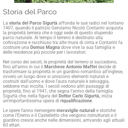
Storia del Parco
La
storia del Parco Sigurtà
affonda le sue radici nel lontano
1407, quando il patrizio Gerolamo Nicolò Contarini acquista
la proprietà terriera che è oggi sede di questo stupendo
parco naturale. Al tempo il terreno è destinato alla
coltivazione e racchiuso tra alte mura di cinta e Contarini fa
costruire una
Domus Magna
dove vive la sua famiglia e
delle residenze più piccole per i lavoratori.
Nel corso dei secoli, le proprietà del terreno si succedono,
fino all’anno in cui il
Marchese Antonio Maffei
decide di
trasformare la proprietà in un giardino romantico all’inglese,
ovvero un luogo dove si uniscono elementi naturali e
costruiti dall’uomo e dove l’aura naturale è selvaggia,
sebbene mai incolta. I secoli vedono altri passaggi di
proprietà, fino al 1941, che segna l’arrivo della famiglia
Sigurtà che, nella figura del
Dottor Carlo Sigurtà,
inizia
un’importantissima opera di
riqualificazione
.
Le opere fanno riemergere
meraviglie naturali
e storiche
come l’Eremo e il Castelletto che vengono ristrutturati e il
giardino cresce anche nelle dimensioni, arrivando agli attuali
60 ettari.