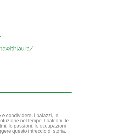
/
nawithlaura/
e condividere. I palazzi, le
voluzione nel tempo. I balconi, le
itmi, le passioni, le occupazioni
ggere questo intreccio di storia,