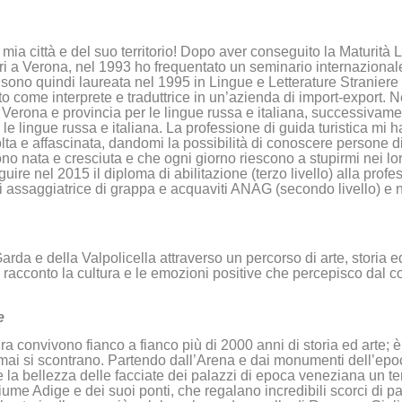
 città e del suo territorio! Dopo aver conseguito la Maturità Li
ari a Verona, nel 1993 ho frequentato un seminario internazional
sono quindi laureata nel 1995 in Lingue e Letterature Straniere
o come interprete e traduttrice in un’azienda di import-export. N
er Verona e provincia per le lingue russa e italiana, successivam
e lingue russa e italiana. La professione di guida turistica mi h
ta e affascinata, dandomi la possibilità di conoscere persone di
no nata e cresciuta e che ogni giorno riescono a stupirmi nei lo
ire nel 2015 il diploma di abilitazione (terzo livello) alla prof
i assaggiatrice di grappa e acquaviti ANAG (secondo livello) e n
Garda e della Valpolicella attraverso un percorso di arte, storia
o racconto la cultura e le emozioni positive che percepisco dal 
e
a convivono fianco a fianco più di 2000 anni di storia ed arte; è
 e mai si scontrano. Partendo dall’Arena e dai monumenti dell’ep
ere la bellezza delle facciate dei palazzi di epoca veneziana un 
fiume Adige e dei suoi ponti, che regalano incredibili scorci di 