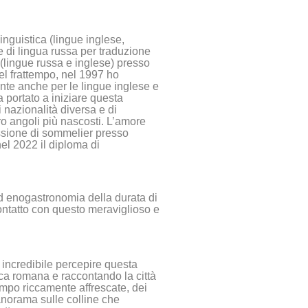
nguistica (lingue inglese,
e di lingua russa per traduzione
 (lingue russa e inglese) presso
el frattempo, nel 1997 ho
ente anche per le lingue inglese e
a portato a iniziare questa
 nazionalità diversa e di
ro angoli più nascosti. L’amore
essione di sommelier presso
el 2022 il diploma di
 ed enogastronomia della durata di
contatto con questo meraviglioso e
 incredibile percepire questa
oca romana e raccontando la città
tempo riccamente affrescate, dei
panorama sulle colline che