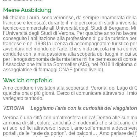
Meine Ausbildung
Mi chiamo Laura, sono veronese, da sempre innamorata della mia
francese e tedesca), durante il mio percorso di studi universit
tecnico-commerciale all’Università degli Studi di Bergamo. Mi 
l’Università degli Studi di Verona. Per qualche anno ho lavorat
conseguito l’abilitazione alla professione di guida turistica p
francese e nel 1998 la licenza di accompagnatore turistico per l
avventura nel mondo dell’arte, che sin da piccola mi ha coinvol
condurle con la mia passione alla scoperta dei luoghi in cui so
per l’enogastronomia della mia terra mi ha permesso di consegu
l’Associazione Italiana Sommelier (AIS), nel 2018 il diploma d
assaggiatrice di formaggi ONAF (primo livello).
Was ich empfehle
Amo condurre i visitatori alla scoperta di Verona, del Lago di 
qualche ora o più giorni. Cerco di comunicare attraverso il mi
variegato territorio.
VERONA Leggiamo l’arte con la curiosità del viaggiator
Verona è una città con un’atmosfera unica! Dentro alle sue mur
armonia di stili, colore, antichità e modernità che si toccano
e i suoi edifici attraverso i secoli, amo soffermarmi a descriv
portali, delle “teste da porton”, dei balconi… Amo parlare del 