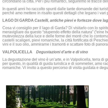
circondano la città. Per i più romantici, seguiremo le tracce d
In questi anni ho raccolto spunti dalle tante domande dei turisti
perché amo mettere in risalto questi dettagli che legano i vari p
LAGO DI GARDA
Castelli, antiche pievi e fortezze dove 
Cosa vi consiglio per il lago di Garda? Di visitarlo con lo spirit
meravigliare da questo “stupendo effetto della natura” (“eine h
mutevolezza della luce e delle forme dei monti che lo contornano
castelli scaligeri, pievi romaniche, la città fortificata di P
vini e il suo olio, ammirarne i tramonti e scattare foto di pano
VALPOLICELLA
Degustazioni d’arte e di vino
La degustazione del vino è un’arte, e in Valpolicella, terra di 
per questo, in qualità di guida turistica e di sommelier, amo rac
romaniche. Vi invito a questo percorso di visita guidata e degu