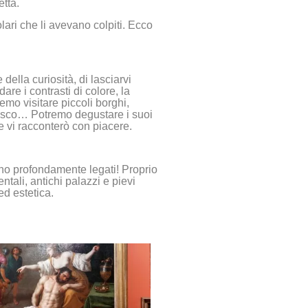
etta.
olari che li avevano colpiti. Ecco
della curiosità, di lasciarvi
re i contrasti di colore, la
emo visitare piccoli borghi,
Unesco… Potremo degustare i suoi
he vi racconterò con piacere.
sono profondamente legati! Proprio
ntali, antichi palazzi e pievi
ed estetica.