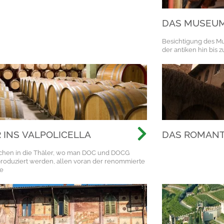
DAS MUSEUM
Besichtigung des Mu
der antiken hin bis 
 INS VALPOLICELLA
DAS ROMANT
DEN SPUREN
chen in die Thäler, wo man DOC und DOCG
BERÜHMTES
roduziert werden, allen voran der renommierte
LIEBESGESC
e
ZEITEN