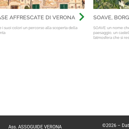
ASE AFFRESCATE DI VERONA
SOAVE, BORG
 i suoi colori un percorso alla scoperta della
SOAVE: un nome che 
inta
paesaggio, un castel
l’atmosfera che si re
©2026 –
Dat
Ass. ASSOGUIDE VERONA