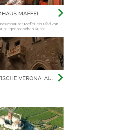
HAUS MAFFEI
seumhauses Maffei, ein Pfad von
zur zeitgenössischen Kunst
ISCHE VERONA: AUF
 DER
TEN
HICHTE ALLER