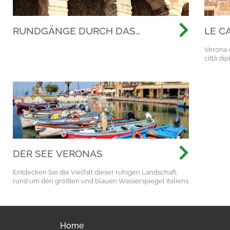
RUNDGÄNGE DURCH DAS
LE C
RÖMISCHE VERONA: JENSEITS
Verona e
DER ARENA, AUF
città dip
ENTDECKUNGSREISE DURCH DIE
ANTIKE STADT
DER SEE VERONAS
Entdecken Sie die Vielfalt dieser ruhigen Landschaft,
rund um den größten und blauen Wasserspiegel Italiens
Home