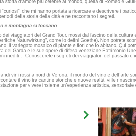
ella storia d’amore più celebre al mondo, quella di Romeo e Giuli
 “curiosi”, che mi hanno portata a ricercare e descrivere i partic
eriodi della storia della città e ne raccontano i segreti.
lago e montagna si toccano
o dei viaggiatori del Grand Tour, mossi dal fascino della cultura e 
errliche Naturwirkung”, come lo definì Goethe). Non potrete scorda
, il variegato mosaico di piante e fiori che lo abitano. Qui potr
eschiera del Garda e le sue opere di difesa veneziane Patrimonio 
rami inediti… Conoscerete i segreti dei viaggiatori del passato c
grandi vini rossi a nord di Verona, il mondo del vino e dell’arte 
contare il vino tra cantine storiche e nuove realtà, ville rinascime
stazione per vivere insieme un’esperienza artistica, sensoriale 