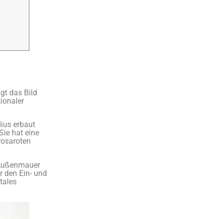
gt das Bild
ionaler
ius erbaut
Sie hat eine
 rosaroten
n Außenmauer
r den Ein- und
tales