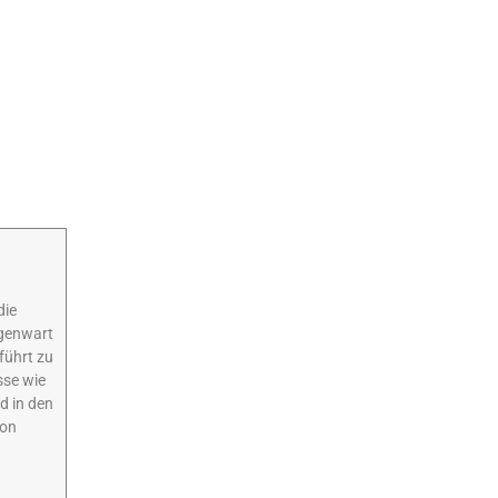
die
egenwart
führt zu
sse wie
d in den
von