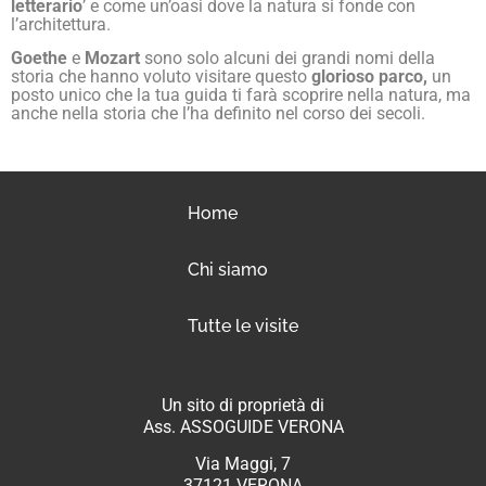
letterario
’ e come un’oasi dove la natura si fonde con
l’architettura.
Goethe
e
Mozart
sono solo alcuni dei grandi nomi della
storia che hanno voluto visitare questo
glorioso parco,
un
posto unico che la tua guida ti farà scoprire nella natura, ma
anche nella storia che l’ha definito nel corso dei secoli.
Home
Chi siamo
Tutte le visite
Un sito di proprietà di
Ass. ASSOGUIDE VERONA
Via Maggi, 7
37121 VERONA