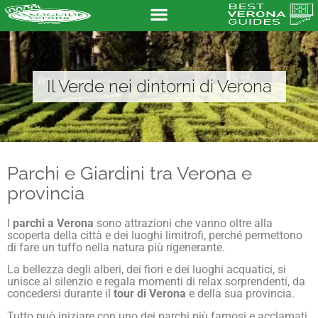
Il Verde nei dintorni di Verona
Parchi e Giardini tra Verona e
provincia
I
parchi a Verona
sono attrazioni che vanno oltre alla
scoperta della città e dei luoghi limitrofi, perché permettono
di fare un tuffo nella natura più rigenerante.
La bellezza degli alberi, dei fiori e dei luoghi acquatici, si
unisce al silenzio e regala momenti di relax sorprendenti, da
concedersi durante il
tour di Verona
e della sua provincia.
Tutto può iniziare con uno dei parchi più famosi e acclamati