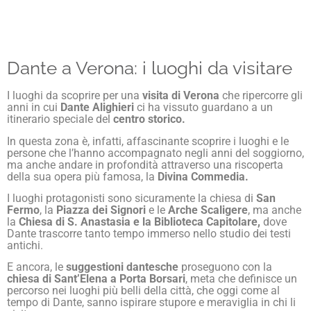
Dante a Verona: i luoghi da visitare
I luoghi da scoprire per una
visita di Verona
che ripercorre gli
anni in cui
Dante Alighieri
ci ha vissuto guardano a un
itinerario speciale del
centro storico.
In questa zona è, infatti, affascinante scoprire i luoghi e le
persone che l’hanno accompagnato negli anni del soggiorno,
ma anche andare in profondità attraverso una riscoperta
della sua opera più famosa, la
Divina Commedia.
I luoghi protagonisti sono sicuramente la chiesa di
San
Fermo
, la
Piazza dei Signori
e le
Arche Scaligere
, ma anche
la
Chiesa di S. Anastasia e la Biblioteca Capitolare,
dove
Dante trascorre tanto tempo immerso nello studio dei testi
antichi.
E ancora, le
suggestioni dantesche
proseguono con la
chiesa di Sant’Elena a Porta Borsari
, meta che definisce un
percorso nei luoghi più belli della città, che oggi come al
tempo di Dante, sanno ispirare stupore e meraviglia in chi li