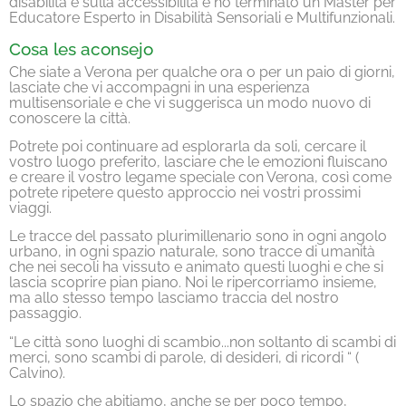
disabilità e sulla accessibilità e ho terminato un Master per
Educatore Esperto in Disabilità Sensoriali e Multifunzionali.
Cosa les aconsejo
Che siate a Verona per qualche ora o per un paio di giorni,
lasciate che vi accompagni in una esperienza
multisensoriale e che vi suggerisca un modo nuovo di
conoscere la città.
Potrete poi continuare ad esplorarla da soli, cercare il
vostro luogo preferito, lasciare che le emozioni fluiscano
e creare il vostro legame speciale con Verona, così come
potrete ripetere questo approccio nei vostri prossimi
viaggi.
Le tracce del passato plurimillenario sono in ogni angolo
urbano, in ogni spazio naturale, sono tracce di umanità
che nei secoli ha vissuto e animato questi luoghi e che si
lascia scoprire pian piano. Noi le ripercorriamo insieme,
ma allo stesso tempo lasciamo traccia del nostro
passaggio.
“Le città sono luoghi di scambio...non soltanto di scambi di
merci, sono scambi di parole, di desideri, di ricordi “ (
Calvino).
Lo spazio che abitiamo, anche se per poco tempo,