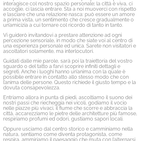
interagisce col nostro spazio personale; la città è viva, ci
accoglie, ci lascia entrare. Sta a noi muoverci con rispetto
e lasciare che una relazione nasca: può essere un amore
a prima vista, un sentimento che cresce gradualmente o
un’amicizia a cui tornare col ricordo di tanto in tanto.
Vi guiderò invitandovi a prestare attenzione ad ogni
percezione sensoriale, in modo che siate voi al centro di
una esperienza personale ed unica. Sarete non visitatori e
ascoltatori solamente, ma interlocutori.
Guidati dalle mie parole, sarà poi la traiettoria del vostro
sguardo o del tatto a farvi scoprire infiniti dettagli e
segreti. Anche i luoghi hanno un’anima con la quale è
possibile entrare in contatto allo stesso modo che con
l’anima delle persone. Questo richiede il giusto tempo e la
dovuta consapevolezza.
Entriamo allora in punta di piedi, ascoltiamo il suono dei
nostri passi che riecheggia nei vicoli, godiamo il vocio
nelle piazze più vivaci, il fiume che scorre e abbraccia la
città, accarezziamo le pietre delle architetture più famose,
respiriamo profumi ed odori, gustiamo sapori locali.
Oppure usciamo dal centro storico e camminiamo nella
natura, sentiamo come diventa protagonista, come
respira, ammiriamo il paesaggio che muta con l’alternarsi