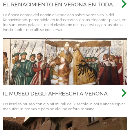
EL RENACIMIENTO EN VERONA EN TODA
SU BELLEZA
La época dorada del dominio veneciano sobre Verona es la del
Renacimiento, perceptible en todas partes, en las elegantes plazas, en
los suntuosos palacios, en el clasicismo de las iglesias y en las obras
inestimables que allí se conservan.
IL MUSEO DEGLI AFFRESCHI A VERONA
Un insolito museo con dipinti murali dal X secolo in poi e anche dipinti,
manufatti in bronzo e persino alcune anfore romane.