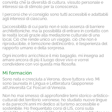
convinta che la diversità di cultura, vissuto personale e
interessi sia di stimolo per la conoscenza.
I percorsi che vi consiglio sono tutti accessibili e adattabili
agli interessi di ciascuno.
L’accessibilità di cui parlo non è solo assenza di barriere
architettoniche, ma la possibilità di entrare in contatto con
le realtà locali grazie alla mediazione culturale di una
local. Ciò che rende unico un viaggio, ciò che non è
riproducibile, è l’emozione dell’incontro, è l’esperienza del
rapporto umano e della sorpresa.
Ogni incontro arricchisce il mio bagaglio, mi insegna ad
amare ancora di più il luogo dove vivo e vorrei
condividere con voi questa mia filosofia.
Mi formación
Sono nata e cresciuta a Verona, dove tuttora vivo. Mi
sono laureata in Lingua e Letteratura Giapponese
all’Università Ca’ Foscari di Venezia.
Non ho mai smesso di approfondire temi storico-artistico-
culturali del territorio veronese, ho studiato nuove lingue
e da parecchi anni mi dedico al turismo accessibile e
sostenibile. Ho frequentato corsi di LIS, corsi sulla