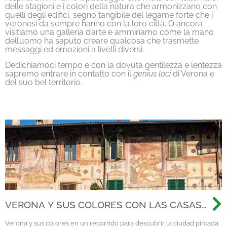
delle stagioni e i colori della natura che armonizzano con
quelli degli edifici, segno tangibile del legame forte che i
veronesi da sempre hanno con la loro città. O ancora
visitiamo una galleria d’arte e ammiriamo come la mano
dell’uomo ha saputo creare qualcosa che trasmette
messaggi ed emozioni a livelli diversi.
Dedichiamoci tempo e con la dovuta gentilezza e lentezza
sapremo entrare in contatto con il
genius loci
di Verona e
del suo bel territorio.
VERONA Y SUS COLORES CON LAS CASAS
PINTADAS EN EL CASCO HISTÓRICO
Verona y sus colores en un recorrido para descubrir la ciudad pintada