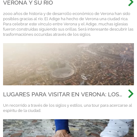
VERONA Y SU RÍO
2000 años de historia y de desarrollo económico de Verona han sido
posibles gracias al río. El Adige ha hecho de Verona una ciudad rica.
Para celebrar este vínculo entre Verona y el Adige, muchas iglesias
fueron construídas siguiendo sus orillas. Será interesante descubrir las
trasformaciónes occuridas através de los siglos.
LUGARES PARA VISITAR EN VERONA: LOS
"GRANDES CLÁSICOS" DE UNA VISITA
Un recorrido a través de los siglos y estilos, una tour para acercarse al
GENERAL
espíritu de la ciudad.