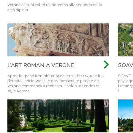
Verona e i suoi colori un percorso alla scoperta della
città dipinta
L'ART ROMAN À VÉRONE
SOAV
D'ITA
Après le grand tremblement de terre de 1117, une fois
SOAVE :
détruite l'ancienne ville des Romains, le peuple de
paysage
Vérone commença à reconstruir selon les codes du
l'atmosp
style Roman.
!