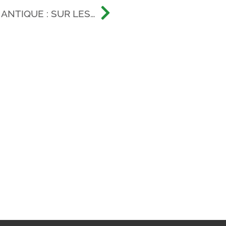
NTIQUE : SUR LES
A PLUS CÉLÈBRE
AMOUR DE TOUS LES