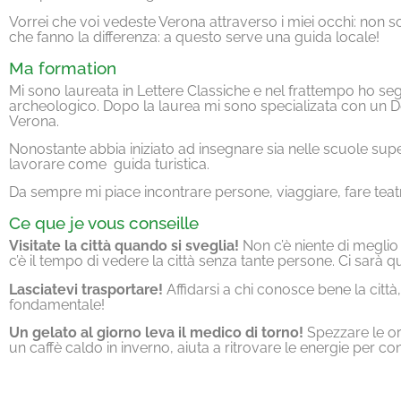
Vorrei che voi vedeste Verona attraverso i miei occhi: non so
che fanno la differenza: a questo serve una guida locale!
Ma formation
Mi sono laureata in Lettere Classiche e nel frattempo ho seg
archeologico. Dopo la laurea mi sono specializata con un Dott
Verona.
Nonostante abbia iniziato ad insegnare sia nelle scuole superio
lavorare come guida turistica.
Da sempre mi piace incontrare persone, viaggiare, fare teatro 
Ce que je vous conseille
Visitate la città quando si sveglia!
Non c’è niente di meglio 
c’è il tempo di vedere la città senza tante persone. Ci sarà
Lasciatevi trasportare!
Affidarsi a chi conosce bene la città,
fondamentale!
Un gelato al giorno leva il medico di torno!
Spezzare le or
un caffè caldo in inverno, aiuta a ritrovare le energie per c