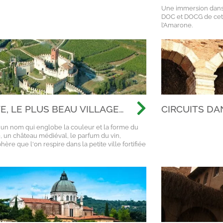
Une immersion dans l
DOC et DOCG de cett
l’Amarone.
E, LE PLUS BEAU VILLAGE
CIRCUITS DA
LIE 2022
ROMAINE : A
 un nom qui englobe la couleur et la forme du
À LA DÉCOUV
, un château médiéval, le parfum du vin,
ANTIQUE
hère que l'on respire dans la petite ville fortifiée