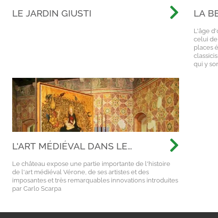
LE JARDIN GIUSTI
LA B
VÉR
L'âge d'
celui de
places é
classici
qui y so
L'ART MÉDIÉVAL DANS LE
CHÂTEAU DE VÉRONE
Le château expose une partie importante de l'histoire
de l'art médiéval Vérone, de ses artistes et des
imposantes et très remarquables innovations introduites
par Carlo Scarpa