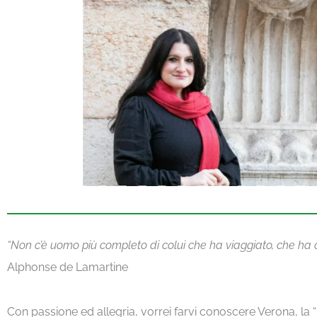
“Non c’è uomo più completo di colui che ha viaggiato, che ha c
Alphonse de Lamartine
Con passione ed allegria, vorrei farvi conoscere Verona, la 