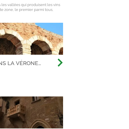
es vallées qui produisent les vins
e zone, le premier parmi tous,
NS LA VÉRONE
U-DELÀ DES ARÈNES,
ERTE DE LA VILLE