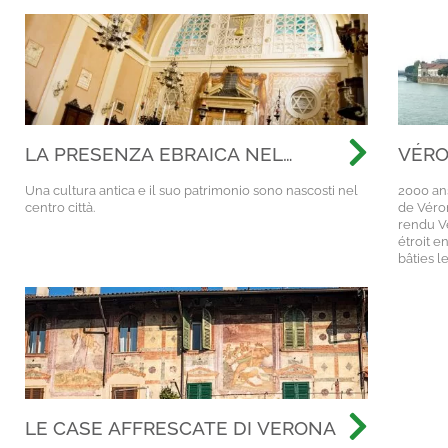
LA PRESENZA EBRAICA NEL
VÉRO
CUORE DI VERONA
Una cultura antica e il suo patrimonio sono nascosti nel
2000 an
centro città.
de Véron
rendu V
étroit e
bâties l
LE CASE AFFRESCATE DI VERONA