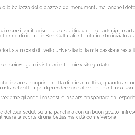
lo la bellezza delle piazze e dei monumenti, ma anche i dettag
uito corsi per il turismo e corsi di lingua e ho partecipato 
orato di ricerca in Beni Culturali e Territorio e ho iniziato a
ri, sia in corsi di livello universitario, la mia passione resta 
e coinvolgere i visitatori nelle mie visite guidate.
che iniziare a scoprire la città di prima mattina, quando ancor
 quindi anche il tempo di prendere un caffè con un ottimo
risino,
 vederne gli angoli nascosti e lasciarsi trasportare dall’esperien
e del tour seduti su una panchina con un buon gelato rinfres
ontinuare la scorta di una bellissima città come Verona.