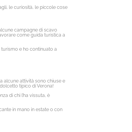
li, le curiosità, le piccole cose
ad alcune campagne di scavo
 lavorare come guida turistica a
il turismo e ho continuato a
a alcune attività sono chiuse e
dolcetto tipico di Verona!
za di chi l’ha vissuta, è
cante in mano in estate o con