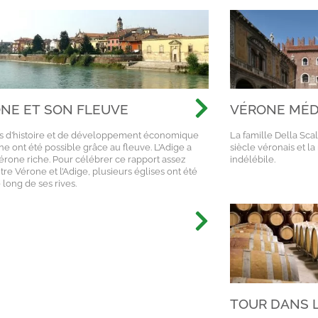
NE ET SON FLEUVE
VÉRONE MÉDI
DES SCALIGE
s d’histoire et de développement économique
La famille Della Sca
e ont été possible grâce au fleuve. L’Adige a
siècle véronais et la
érone riche. Pour célébrer ce rapport assez
indélébile.
ntre Vérone et l’Adige, plusieurs églises ont été
e long de ses rives.
TOUR DANS 