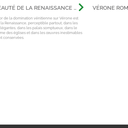
EAUTÉ DE LA RENAISSANCE À
VÉRONE ROMA
ONE
TRACES DE L
or de la domination vénitienne sur Vérone est
HISTOIRE D'
 la Renaissance, perceptible partout, dans les
TEMPS
légantes, dans les palais somptueux, dans le
sme des églises et dans les œuvres inestimables
nt conservées.