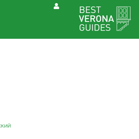
сский