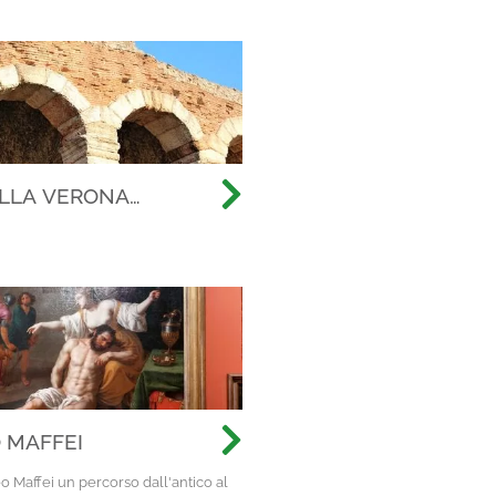
ELLA VERONA
RE L’ARENA, ALLA
LLA CITTÀ ANTICA
 MAFFEI
o Maffei un percorso dall'antico al