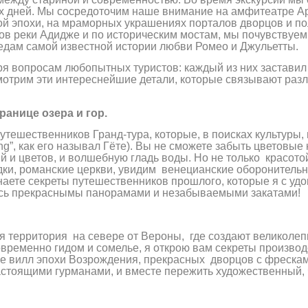
их дней. Мы сосредоточим наше внимание на амфитеатре Ар
ой эпохи, на мраморных украшениях порталов дворцов и п
 реки Адидже и по историческим мостам, мы почувствуем,
ледам самой известной истории любви Ромео и Джульетты.
аря вопросам любопытных туристов: каждый из них заставил
смотрим эти интереснейшие детали, которые связывают ра
анице озера и гор.
утешественников Гранд-тура, которые, в поисках культуры,
ng”, как его называл Гёте). Вы не сможете забыть цветовые
 и цветов, и волшебную гладь воды. Но не только красото
дки, романские церкви, увидим венецианские оборонитель
аете секреты путешественников прошлого, которые я с удо
есь прекраснымы панорамами и незабываемыми закатами!
ая территория на севере от Вероны, где создают великолепн
овременно гидом и сомелье, я открою вам секреты производ
ие вилл эпохи Возрождения, прекрасных дворцов с фрескам
астоящими гурманами, и вместе пережить художественный, 