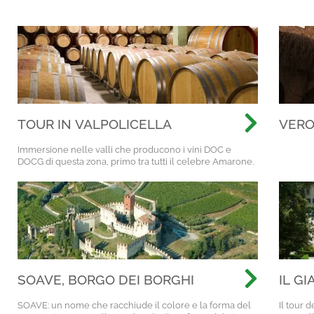
TOUR IN VALPOLICELLA
VERO
ORME
Immersione nelle valli che producono i vini DOC e
D’AM
DOCG di questa zona, primo tra tutti il celebre Amarone.
SOAVE, BORGO DEI BORGHI
IL G
SOAVE: un nome che racchiude il colore e la forma del
Il tour 