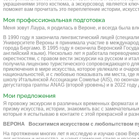
украшениями этого костюма, а экскурсовод является ключ
поможет вам прочитать это переплетение истории, искусст
Моя профессиональная подготовка
Меня зовут Лаура, я родилась в Вероне, и всегда была вл
В 1990 году я закончила лингвистический лицей (специали
Университете Вероны я принимала участие в международн
города Бергамо. В 1995 году я окончила Веронский Госуд
английский языки). Несколько лет я работала переводчик
окрестностям, с правом вести экскурсии на русском и ита
получила лицензию туристического сопровождающего для 
приключения в мире искусства, которое увлекало и очар
национальностей, и с любовью показывать им места, где 
школу Итальянской Ассоциации Сомелье (AIS), по окончан
дегустатора граппы ANAG (второй уровень) и в 2022 году
Мои предложения
Я провожу экскурсии в различных временных форматах и 
призму искусства, истории, знакомить вас с замечатель
которые я испытываю в контакте с этой прекрасной и раз
ВЕРОНА Восхитимся искусством с любопытством пу
На протяжении многих лет я исследую и изучаю свою Веро
лет истории и искусства, и царит гармония стиля и крас