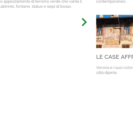
lo appezzamento di terreno verde che vanta il
contemporaneo.
abirinto, fontane, statue e siepi di bosso.
LE CASE AFF
Verona e i suoi color
città dipinta