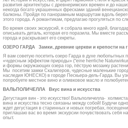
развития архитектуры с древнеримских времен и до наш
некогда богато украшенных фресками зданий венецианск
балконы. Пройдя по панорамным маршрутам вдоль берегов
этого города. А романтикам, предлагаю прогуляться по с
Во время своих экскурсий, я собрала много идей, благод
описывать деталь, которая его поразила. Мы вместе рас
города и раскрывают его секреты.
ОЗЕРО ГАРДА Замки, древние церкви и крепости на гр
Я вам советую посетить озеро Гарда в духе любопытных п
«чудесным эффектом природы» (“eine herrliche Naturwirku
и формы окружающих озера гор, пёструю мозаику растений
Мы посетим замки Скалигеров, чудесные маленькие горо
наследия ЮНЕСКО) в городе Пескьера-дель-Гарда. Вы узн
попробуете местное вино и оливковое масло и полюбует
ВАЛЬПОЛИЧЕЛЛА Вкус вина и искусства
Дегустация вин - это искусство! Вальполичелла- холмист
вина и искусства тесно связаны между собой! Будучи одн
ждет дегустация в старинных и новых погребах, посещен
приглашаю вас во время экскурсии почувствовать себя н
опыт.