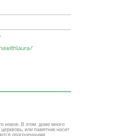
/
nawithlaura/
то новое. В этом доме много
 церквовь, или памятник носит
ляются драгоценными