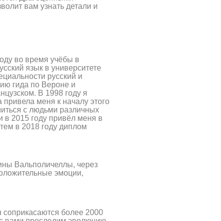
волит вам узнать детали и
году во время учёбы в
сский язык в университете
ециальности русский и
зию гида по Вероне и
нцузском. В 1998 году я
 привела меня к началу этого
миться с людьми различных
и в 2015 году привёл меня в
атем в 2018 году диплом
лины Вальполичеллы, через
положительные эмоции,
н соприкасаются более 2000
ы с вами проследим эволюцию