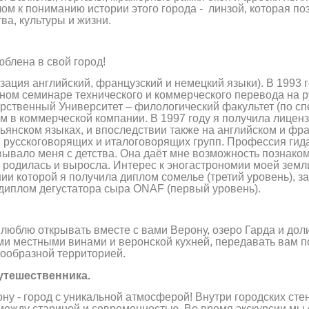
ом к пониманию истории этого города - линзой, которая поз
ва, культуры и жизни.
юблена в свой город!
зация английский, французский и немецкий языки). В 1993 
ом семинаре технического и коммерческого перевода на ру
арственный Университет – филологический факультет (по сп
ом в коммерческой компании. В 1997 году я получила лицен
льянском языках, и впоследствии также на английском и фра
русcкоговорящих и италоговорящих групп. Профессия гида
овывало меня с детства. Она даёт мне возможность познако
я родилась и выросла. Интерес к эногастрономии моей земл
ии которой я получила диплом сомелье (третий уровень), з
 диплом дегустатора сыра ONAF (первый уровень).
люблю открывать вместе с вами Верону, озеро Гарда и до
ными местными винами и веронской кухней, передавать вам 
нообразной территорией.
тешественника.
ну - город с уникальной атмосферой! Внутри городских сте
ок между стариной и современностью. Во время экскурсии м