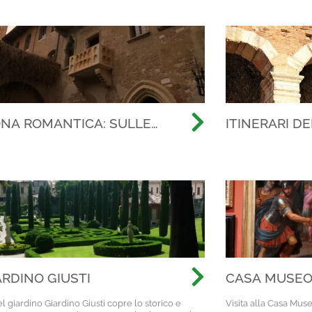
NA ROMANTICA: SULLE
ITINERARI D
 DELLA PIÙ CELEBRE STORIA
ROMANA: OLT
ORE DI TUTTI I TEMPI
SCOPERTA DE
IARDINO GIUSTI
CASA MUSEO
del giardino Giardino Giusti copre lo storico e
Visita alla Casa Muse