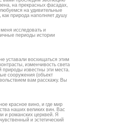
ена, на прекрасных фасадах,
олюбуемся на удивительные
 как природа наполняет душу
 меня исследовать и
зличные периоды истории
 не уставали восхищаться этим
 контрасты, изменчивость света
й природы известны эти места.
ные сооружения (объект
вольствием вам расскажу. Вы
ое красное вино, и где мир
ства наших великих вин. Вас
и и романских церквей. Я
чувственный и эстетический