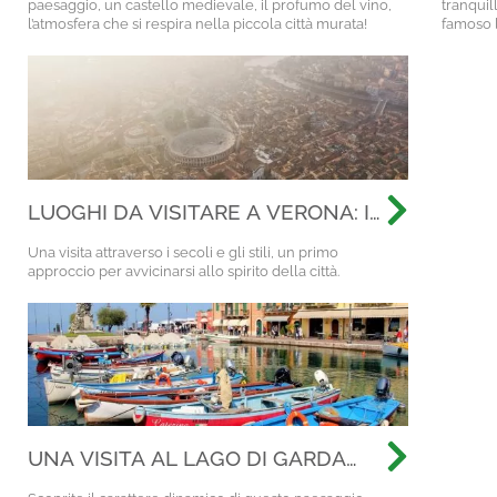
paesaggio, un castello medievale, il profumo del vino,
tranquil
l’atmosfera che si respira nella piccola città murata!
famoso l
LUOGHI DA VISITARE A VERONA: I
"GRANDI CLASSICI" DI UNA VISITA
Una visita attraverso i secoli e gli stili, un primo
GENERALE
approccio per avvicinarsi allo spirito della città.
UNA VISITA AL LAGO DI GARDA
DAI TRATTI SPECIALI