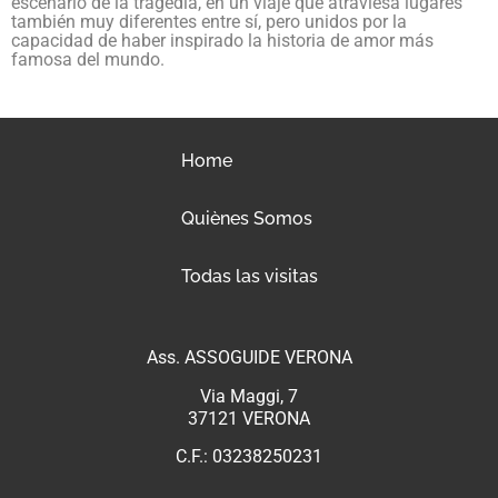
escenario de la tragedia, en un viaje que atraviesa lugares
también muy diferentes entre sí, pero unidos por la
capacidad de haber inspirado la historia de amor más
famosa del mundo.
Home
Quiènes Somos
Todas las visitas
Ass. ASSOGUIDE VERONA
Via Maggi, 7
37121 VERONA
C.F.: 03238250231