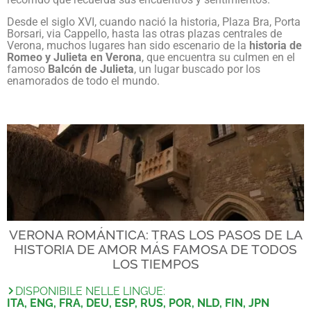
Desde el siglo XVI, cuando nació la historia, Plaza Bra, Porta
Borsari, via Cappello, hasta las otras plazas centrales de
Verona, muchos lugares han sido escenario de la
historia de
Romeo y Julieta en Verona
, que encuentra su culmen en el
famoso
Balcón de Julieta
, un lugar buscado por los
enamorados de todo el mundo.
VERONA ROMÁNTICA: TRAS LOS PASOS DE LA
HISTORIA DE AMOR MÁS FAMOSA DE TODOS
LOS TIEMPOS
DISPONIBILE NELLE LINGUE:
ITA, ENG, FRA, DEU, ESP, RUS, POR, NLD, FIN, JPN